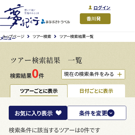
ログイン
トップページ
ツアー検索
ツアー検索結果一覧
メニュー
ツアー検索結果 一覧
0
現在の検索条件をみる
検索結果
件
ツアーごとに表示
日付ごとに表示
お気に入り
表示
条件を変更
検索条件に該当するツアーは0件です