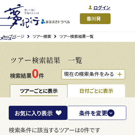
ログイン
トップページ
ツアー検索
ツアー検索結果一覧
メニュー
ツアー検索結果 一覧
0
現在の検索条件をみる
検索結果
件
ツアーごとに表示
日付ごとに表示
お気に入り
表示
条件を変更
検索条件に該当するツアーは0件です