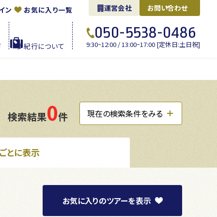
運営会社
お問い合わせ
イン
お気に入り一覧
050-5538-0486
9:30~12:00 / 13:00~17:00 [定休日:土日祝]
ド
夢紀行に
ついて
0
現在の検索条件をみる
検索結果
件
ごとに表示
お気に入り
のツアーを
表示