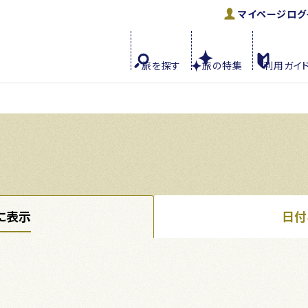
マイページ
ログ
旅を
探す
旅の
特集
利用
ガイ
に表示
日付