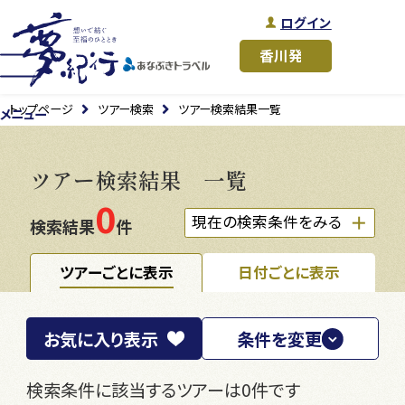
ログイン
トップページ
ツアー検索
ツアー検索結果一覧
メニュー
ツアー検索結果 一覧
0
現在の検索条件をみる
検索結果
件
ツアーごとに表示
日付ごとに表示
お気に入り
表示
条件を変更
検索条件に該当するツアーは0件です