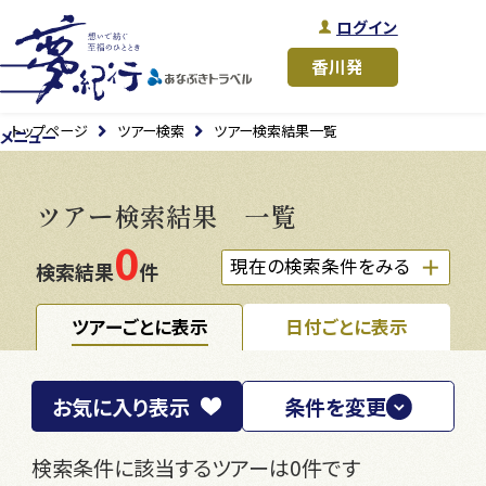
ログイン
トップページ
ツアー検索
ツアー検索結果一覧
メニュー
ツアー検索結果 一覧
0
現在の検索条件をみる
検索結果
件
ツアーごとに表示
日付ごとに表示
お気に入り
表示
条件を変更
検索条件に該当するツアーは0件です