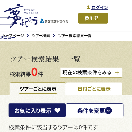
ログイン
トップページ
ツアー検索
ツアー検索結果一覧
メニュー
ツアー検索結果 一覧
0
現在の検索条件をみる
検索結果
件
ツアーごとに表示
日付ごとに表示
お気に入り
表示
条件を変更
検索条件に該当するツアーは0件です