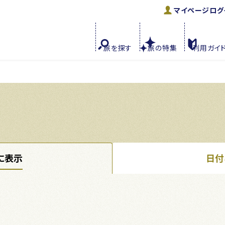
マイページ
ログ
旅を
探す
旅の
特集
利用
ガイ
に表示
日付