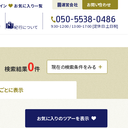
運営会社
お問い合わせ
イン
お気に入り一覧
050-5538-0486
9:30~12:00 / 13:00~17:00 [定休日:土日祝]
ド
夢紀行に
ついて
0
現在の検索条件をみる
検索結果
件
ごとに表示
お気に入り
のツアーを
表示