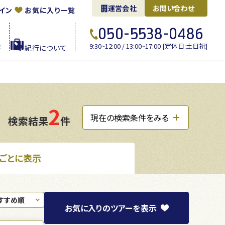
運営会社
お問い合わせ
イン
お気に入り一覧
050-5538-0486
9:30~12:00 / 13:00~17:00 [定休日:土日祝]
ド
夢紀行に
ついて
2
現在の検索条件をみる
検索結果
件
ごとに表示
お気に入り
のツアーを
表示