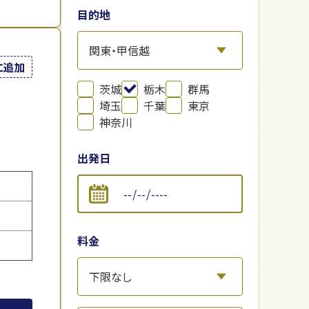
目的地
に追加
茨城
栃木
群馬
埼玉
千葉
東京
神奈川
出発日
料金