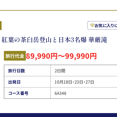
お気に入り
山 紅葉の茶臼岳登山と日本3名爆 華厳滝
89,990円～99,990円
旅行代金
旅行日数
2日間
出発日
10月18日・23日・27日
コース番号
6A348