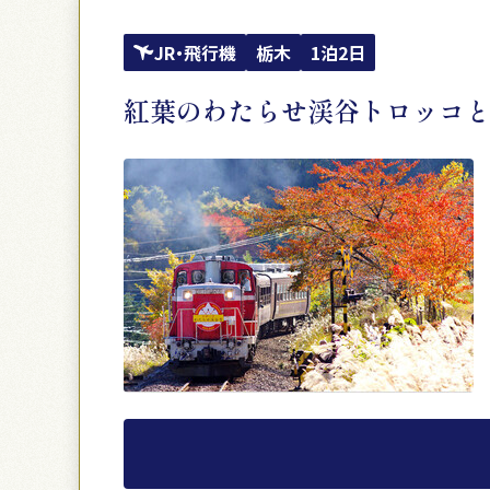
JR・飛行機
栃木
1泊2日
紅葉のわたらせ渓谷トロッコ