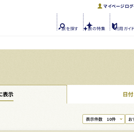
マイページ
ログ
旅を
探す
旅の
特集
利用
ガイ
に表示
日付