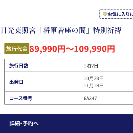
お気に入り
と日光東照宮「将軍着座の間」特別祈祷
89,990円～109,990円
旅行代金
旅行日数
1泊2日
10月28日
出発日
11月18日
コース番号
6A347
詳細・予約へ