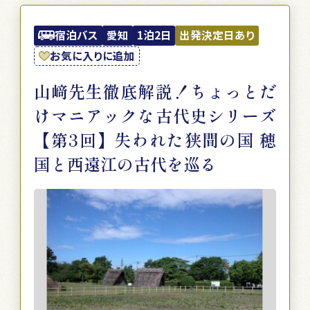
宿泊バス
愛知
1泊2日
出発決定日あり
お気に入りに追加
山﨑先生徹底解説！ちょっとだ
けマニアックな古代史シリーズ
【第3回】失われた狭間の国 穂
国と西遠江の古代を巡る