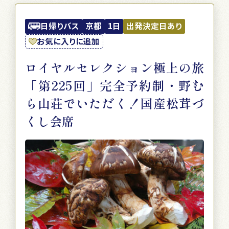
日帰りバス
京都
1日
出発決定日あり
お気に入りに追加
ロイヤルセレクション極上の旅
「第225回」完全予約制・野む
ら山荘でいただく！国産松茸づ
くし会席