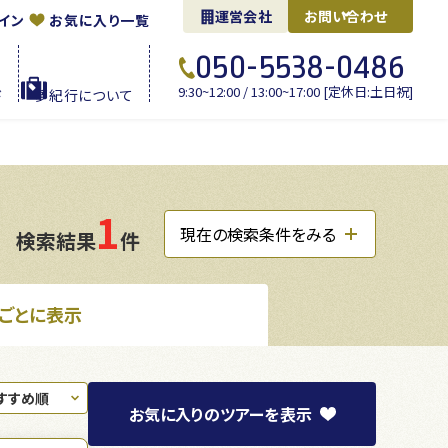
運営会社
お問い合わせ
イン
お気に入り一覧
050-5538-0486
9:30~12:00 / 13:00~17:00 [定休日:土日祝]
ド
夢紀行に
ついて
1
現在の検索条件をみる
検索結果
件
ごとに表示
お気に入り
のツアーを
表示