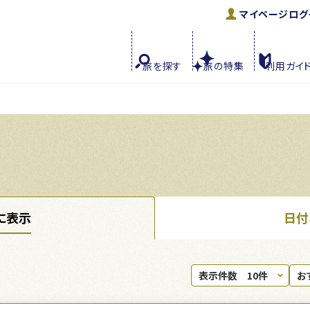
マイページ
ログ
旅を
探す
旅の
特集
利用
ガイ
に表示
日付