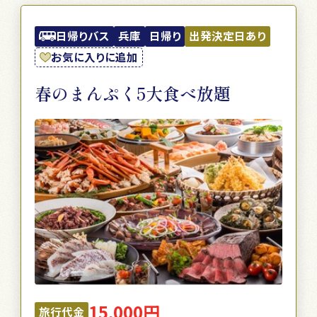
日帰りバス
兵庫
日帰り
出発決定日あり
お気に入りに追加
春のまんぷく5大食べ放題
15,000円
旅行代金