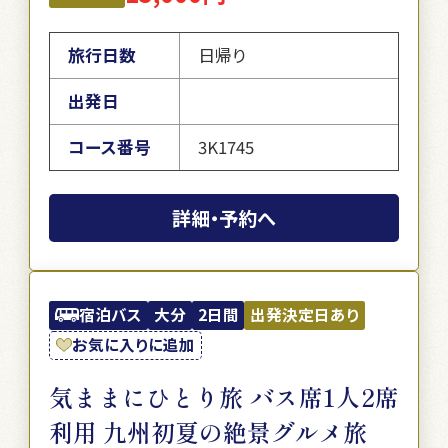
旅行日数
日帰り
出発日
コース番号
3K1745
詳細・予約へ
宿泊バス
大分
2日間
出発決定日あり
お気に入りに追加
気ままにひとり旅 バス席1人2席
利用 九州初夏の絶景グルメ旅