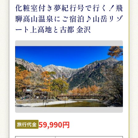
化粧室付き夢紀行号で行く！飛
騨高山温泉にご宿泊♪山岳リゾ
ート上高地と古都 金沢
59,990円
旅行代金