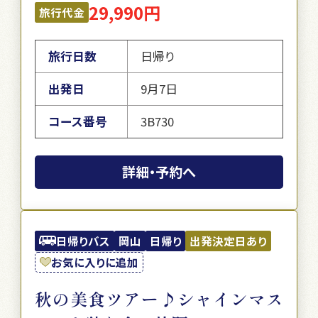
29,990円
旅行代金
旅行日数
日帰り
出発日
9月7日
コース番号
3B730
詳細・予約へ
日帰りバス
岡山
日帰り
出発決定日あり
お気に入りに追加
秋の美食ツアー♪シャインマス