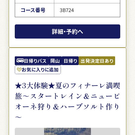
コース番号
3B724
詳細・予約へ
日帰りバス
岡山
日帰り
出発決定日あり
お気に入りに追加
★3大体験★夏のフィナーレ満喫
旅～スタートレイン＆ニューピ
オーネ狩り＆ハーブソルト作り
～