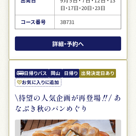
出発日
9月5日・7日・12日・13
日・17日・20日・23日
コース番号
3B731
詳細・予約へ
日帰りバス
岡山
日帰り
出発決定日あり
お気に入りに追加
\待望の人気企画が再登場‼/ あ
なぶき秋のパンめぐり