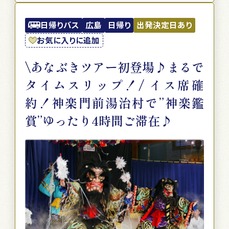
日帰りバス
広島
日帰り
出発決定日あり
お気に入りに追加
\ あなぶきツアー初登場♪まるで
タイムスリップ！/ イス席確
約！神楽門前湯治村で”神楽鑑
賞”ゆったり4時間ご滞在♪