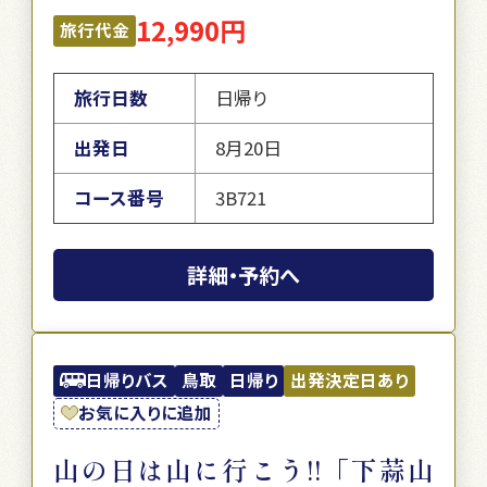
12,990円
旅行代金
旅行日数
日帰り
出発日
8月20日
コース番号
3B721
詳細・予約へ
日帰りバス
鳥取
日帰り
出発決定日あり
お気に入りに追加
山の日は山に行こう!!「下蒜山