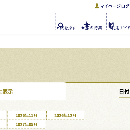
マイページ
ログ
旅を
探す
旅の
特集
利用
ガイ
に表示
日付
2026年11月
2026年12月
2027年05月