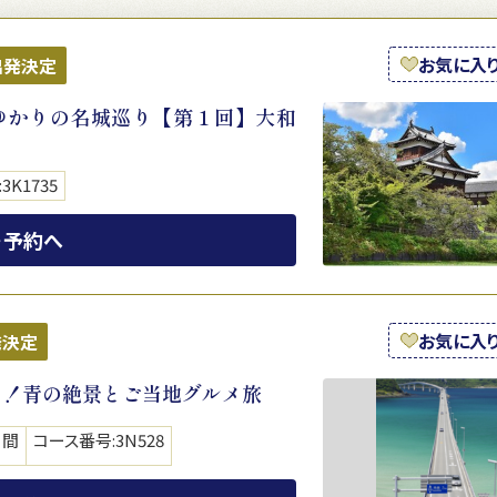
お気に入
出発決定
ゆかりの名城巡り【第１回】大和
3K1735
・予約へ
お気に入
発決定
！！青の絶景とご当地グルメ旅
日間
コース番号:3N528