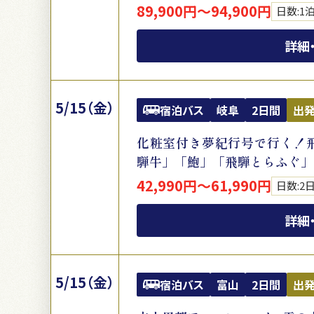
89,900円～94,900円
日数:1
詳細
5/15（金）
宿泊バス
岐阜
2日間
出
化粧室付き夢紀行号で行く！
騨牛」「鮑」「飛騨とらふぐ」
42,990円～61,990円
日数:2
詳細
5/15（金）
宿泊バス
富山
2日間
出