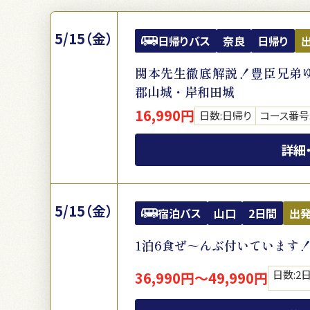
5/15（金）
日帰りバス
奈良
日帰り
関本先生徹底解説！豊臣兄弟
郡山城・岸和田城
16,990円
日数:日帰り
コース番号:
詳細
5/15（金）
宿泊バス
山口
2日間
出
1泊6食ぜ～んぶ付いています
日数:2
36,990円～49,990円