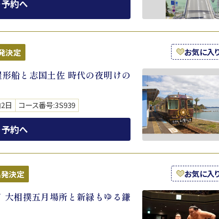
・予約へ
お気に入
発決定
形船と志国土佐 時代の夜明けの
泊2日
コース番号:3S939
・予約へ
お気に入
出発決定
 大相撲五月場所と新緑もゆる鎌