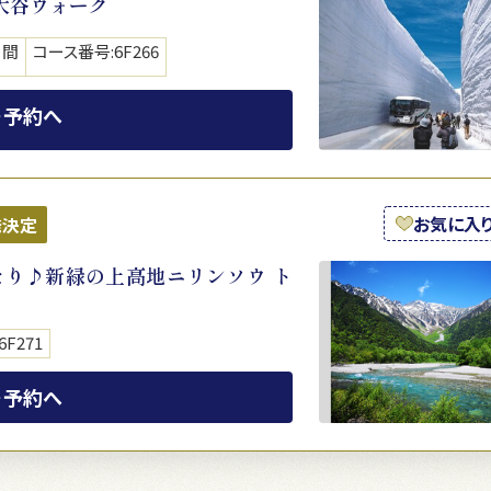
大谷ウォーク
日間
コース番号:6F266
・予約へ
お気に入
発決定
り♪新緑の上高地ニリンソウ ト
F271
・予約へ