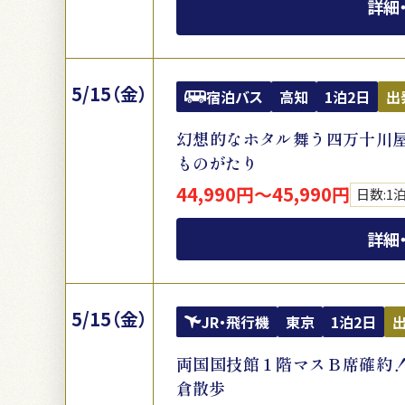
詳細
5/15（金）
宿泊バス
高知
1泊2日
出
幻想的なホタル舞う四万十川屋
ものがたり
44,990円～45,990円
日数:1
詳細
5/15（金）
JR・飛行機
東京
1泊2日
両国国技館１階マスＢ席確約！
倉散歩