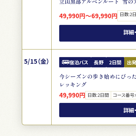
立山黒部アルペンルート 雪の
日数:2
49,990円～69,990円
詳細
5/15（金）
宿泊バス
長野
2日間
出
今シーズンの歩き始めにぴった
レッキング
49,990円
日数:2日間
コース番号:6
詳細