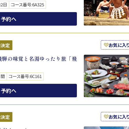
泊2日
コース番号:6A325
・予約へ
お気に入
発決定
飛騨の味覚と名湯ゆったり旅「飛
日間
コース番号:6C161
・予約へ
お気に入
発決定