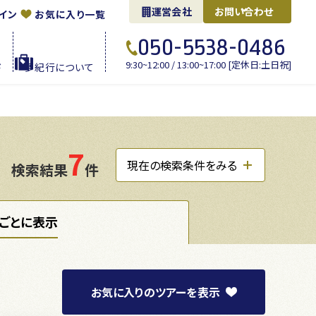
運営会社
お問い合わせ
イン
お気に入り一覧
050-5538-0486
9:30~12:00 / 13:00~17:00 [定休日:土日祝]
ド
夢紀行に
ついて
7
現在の検索条件をみる
検索結果
件
ごとに表示
お気に入り
のツアーを
表示