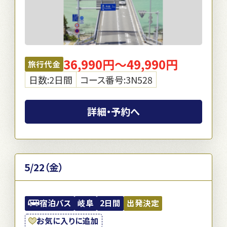
36,990円～49,990円
旅行代金
日数:2日間
コース番号:3N528
詳細・予約へ
5/22（金）
宿泊バス
岐阜
2日間
出発決定
お気に入りに追加