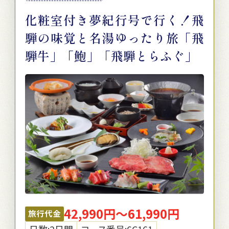
化粧室付き夢紀行号で行く！飛
騨の味覚と名湯ゆったり旅「飛
騨牛」「鮑」「飛騨とらふぐ」
42,990円～61,990円
旅行代金