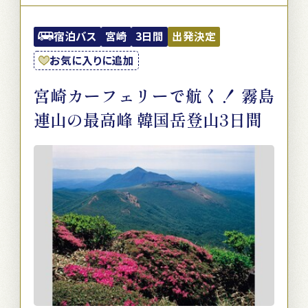
宿泊バス
宮崎
3日間
出発決定
お気に入りに追加
宮崎カーフェリーで航く！ 霧島
連山の最高峰 韓国岳登山3日間