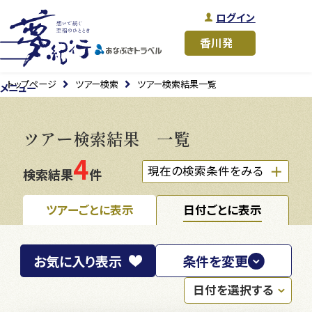
ログイン
トップページ
ツアー検索
ツアー検索結果一覧
メニュー
ツアー検索結果 一覧
4
現在の検索条件をみる
検索結果
件
ツアーごとに表示
日付ごとに表示
お気に入り
表示
条件を変更