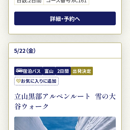
日数:2日間
コース番号:6C161
詳細・予約へ
5/22（金）
宿泊バス
富山
2日間
出発決定
お気に入りに追加
立山黒部アルペンルート 雪の大
谷ウォーク