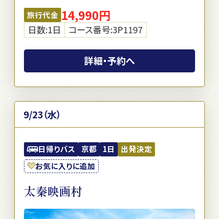
14,990円
旅行代金
日数:1日
コース番号:3P1197
詳細・予約へ
9/23（水）
日帰りバス
京都
1日
出発決定
お気に入りに追加
太秦映画村