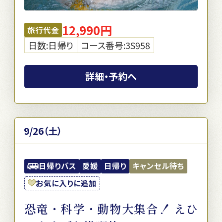
12,990円
旅行代金
日数:日帰り
コース番号:3S958
詳細・予約へ
9/26（土）
日帰りバス
愛媛
日帰り
キャンセル待ち
お気に入りに追加
恐竜・科学・動物大集合！ えひ