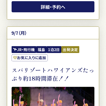
詳細・予約へ
9/7（月）
JR・飛行機
福島
1泊2日
出発決定
お気に入りに追加
スパリゾートハワイアンズたっ
ぷり約18時間滞在！！