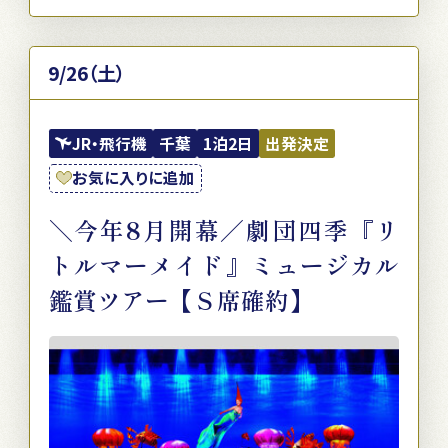
9/26（土）
JR・飛行機
千葉
1泊2日
出発決定
お気に入りに追加
＼今年8月開幕／劇団四季『リ
トルマーメイド』ミュージカル
鑑賞ツアー【Ｓ席確約】