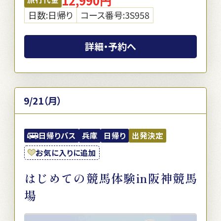
12,990円
日数:日帰り
コース番号:3S958
詳細・予約へ
9/21（月）
日帰りバス
兵庫
日帰り
出発決定
お気に入りに追加
はじめての競馬体験in阪神競馬
場