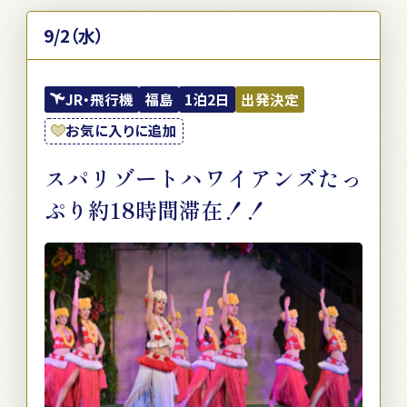
9/2（水）
JR・飛行機
福島
1泊2日
出発決定
お気に入りに追加
スパリゾートハワイアンズたっ
ぷり約18時間滞在！！