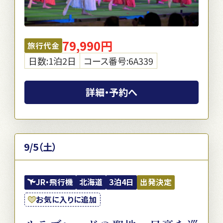
79,990円
旅行代金
日数:1泊2日
コース番号:6A339
詳細・予約へ
9/5（土）
JR・飛行機
北海道
3泊4日
出発決定
お気に入りに追加