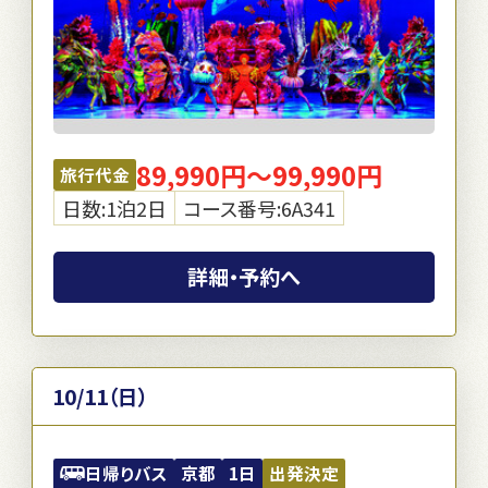
89,990円～99,990円
旅行代金
日数:1泊2日
コース番号:6A341
詳細・予約へ
10/11（日）
日帰りバス
京都
1日
出発決定