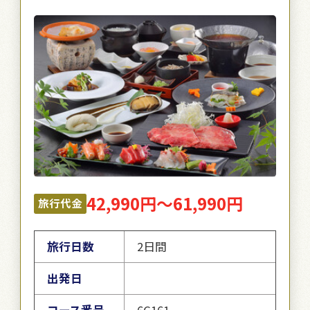
42,990円～61,990円
旅行代金
旅行日数
2日間
出発日
コース番号
6C161