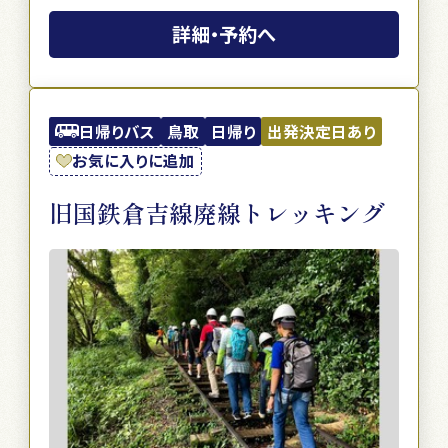
詳細・予約へ
日帰りバス
鳥取
日帰り
出発決定日あり
お気に入りに追加
旧国鉄倉吉線廃線トレッキング