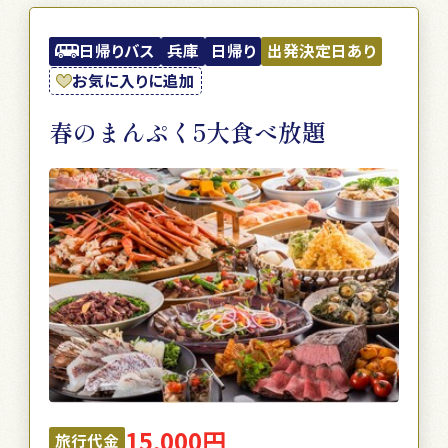
日帰りバス
兵庫
日帰り
出発決定日あり
お気に入りに追加
春のまんぷく5大食べ放題
15,000円
旅行代金