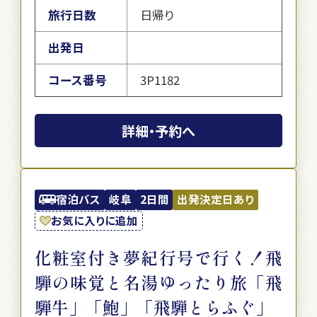
旅行日数
日帰り
出発日
コース番号
3P1182
詳細・予約へ
宿泊バス
岐阜
2日間
出発決定日あり
お気に入りに追加
化粧室付き夢紀行号で行く！飛
騨の味覚と名湯ゆったり旅「飛
騨牛」「鮑」「飛騨とらふぐ」