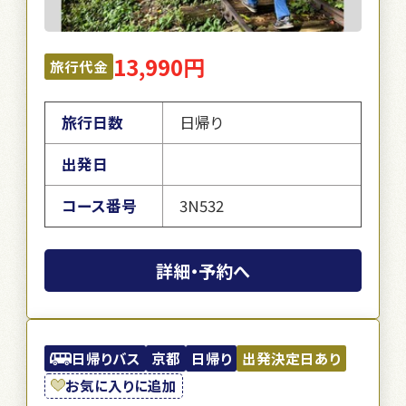
13,990円
旅行代金
旅行日数
日帰り
出発日
コース番号
3N532
詳細・予約へ
日帰りバス
京都
日帰り
出発決定日あり
お気に入りに追加