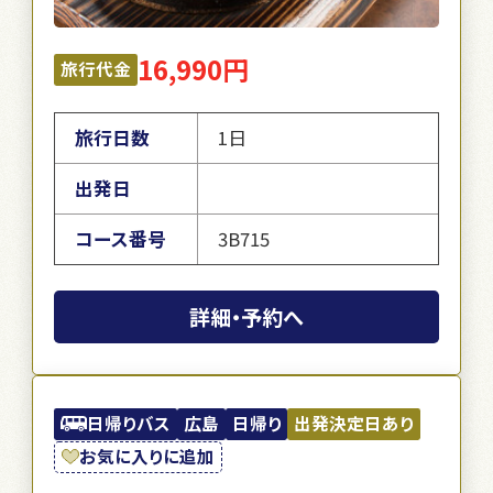
16,990円
旅行代金
旅行日数
1日
出発日
コース番号
3B715
詳細・予約へ
日帰りバス
広島
日帰り
出発決定日あり
お気に入りに追加