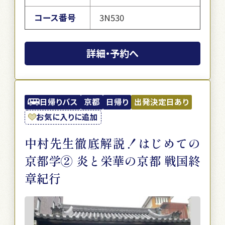
コース番号
3N530
詳細・予約へ
日帰りバス
京都
日帰り
出発決定日あり
お気に入りに追加
中村先生徹底解説！はじめての
京都学② 炎と栄華の京都 戦国終
章紀行