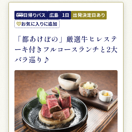
日帰りバス
広島
1日
出発決定日あり
お気に入りに追加
「都あけぼの」厳選牛ヒレステ
ーキ付きフルコースランチと2大
バラ巡り♪