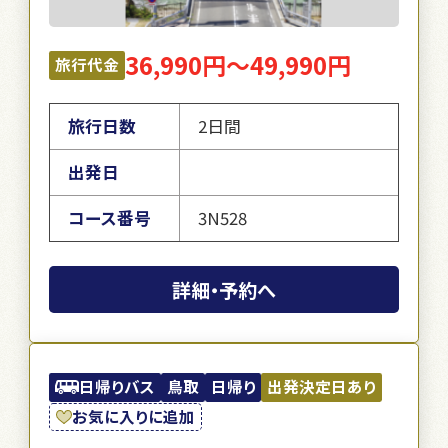
36,990円～49,990円
旅行代金
旅行日数
2日間
出発日
コース番号
3N528
詳細・予約へ
日帰りバス
鳥取
日帰り
出発決定日あり
お気に入りに追加