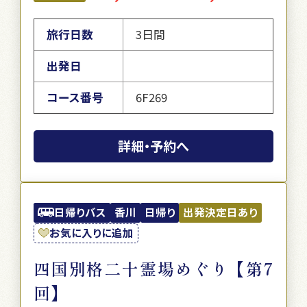
旅行日数
3日間
出発日
コース番号
6F269
詳細・予約へ
日帰りバス
香川
日帰り
出発決定日あり
お気に入りに追加
四国別格二十霊場めぐり【第7
回】