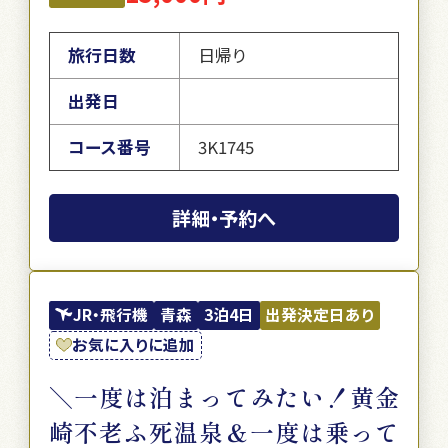
旅行日数
日帰り
出発日
コース番号
3K1745
詳細・予約へ
JR・飛行機
青森
3泊4日
出発決定日あり
お気に入りに追加
＼一度は泊まってみたい！黄金
崎不老ふ死温泉＆一度は乗って