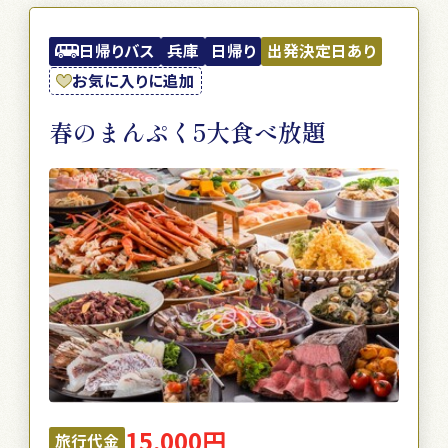
日帰りバス
兵庫
日帰り
出発決定日あり
お気に入りに追加
春のまんぷく5大食べ放題
15,000円
旅行代金