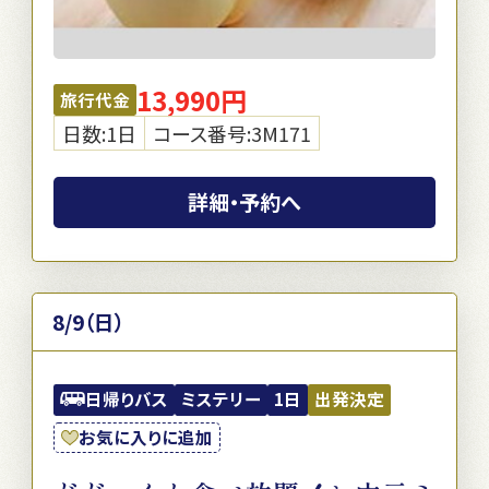
13,990円
旅行代金
日数:1日
コース番号:3M171
詳細・予約へ
8/9（日）
日帰りバス
ミステリー
1日
出発決定
お気に入りに追加