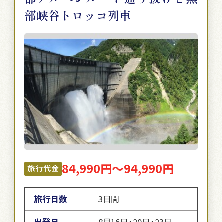
部峡谷トロッコ列車
84,990円～94,990円
旅行代金
旅行日数
3日間
出発日
8月16日・20日・23日