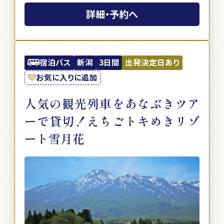
詳細・予約へ
宿泊バス
新潟
3日間
出発決定日あり
お気に入りに追加
人気の観光列車をあなぶきツア
ーで貸切！えちごトキめきリゾ
ート雪月花