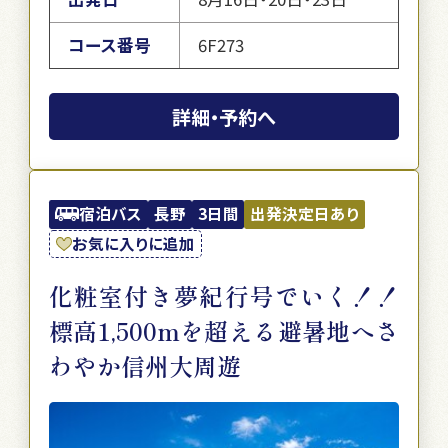
コース番号
6F273
詳細・予約へ
宿泊バス
長野
3日間
出発決定日あり
お気に入りに追加
化粧室付き夢紀行号でいく！！
標高1,500mを超える避暑地へさ
わやか信州大周遊