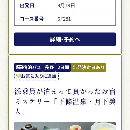
出発日
9月19日
コース番号
6F281
詳細・予約へ
宿泊バス
長野
2日間
出発決定日あり
お気に入りに追加
添乗員が泊まって良かったお宿
ミステリー「下條温泉・月下美
人」