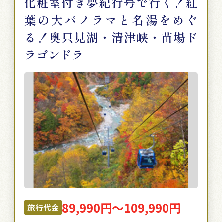
化粧室付き夢紀行号で行く！紅
葉の大パノラマと名湯をめぐ
る！奥只見湖・清津峡・苗場ド
ラゴンドラ
89,990円～109,990円
旅行代金