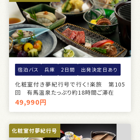
宿泊バス
兵庫
2日間
出発決定日あり
化粧室付き夢紀行号で行く！楽旅 第105
回 有馬温泉たっぷり約18時間ご滞在
49,990円
化粧室付夢紀行号