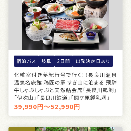
宿泊バス
岐阜
2日間
出発決定日あり
化粧室付き夢紀行号で行く！！長良川温泉
温泉名旅館 鵜匠の家 すぎ山に泊まる 飛騨
牛しゃぶしゃぶと天然鮎会席「長良川鵜飼」
「伊吹山」「長良川鉄道」「関ケ原鍾乳洞」
39,990円～52,990円