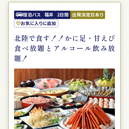
宿泊バス
福井
2日間
出発決定日あり
お気に入りに追加
北陸で食す！！かに足・甘えび
食べ放題とアルコール飲み放
題！