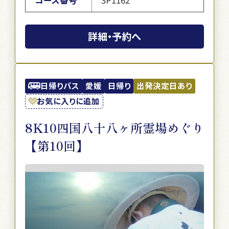
詳細・予約へ
日帰りバス
愛媛
日帰り
出発決定日あり
お気に入りに追加
8K10四国八十八ヶ所霊場めぐり
【第10回】