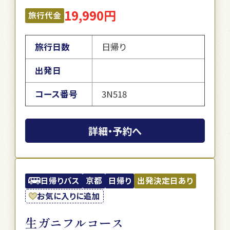
19,990円
旅行代金
旅行日数
日帰り
出発日
コース番号
3N518
詳細・予約へ
日帰りバス
京都
日帰り
出発決定日あり
お気に入りに追加
生ガニフルコース