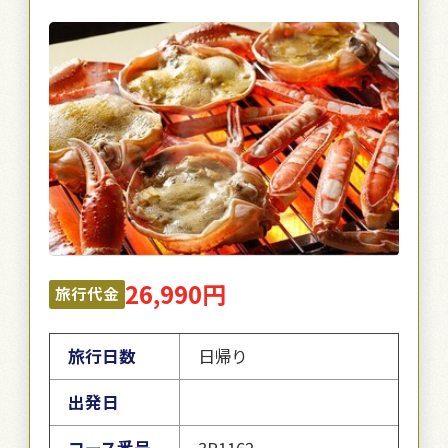
26,990円
旅行代金
旅行日数
日帰り
出発日
コース番号
3P1162