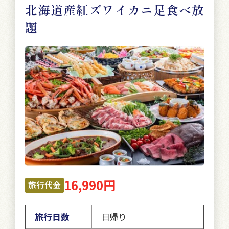
北海道産紅ズワイカニ足食べ放
題
16,990円
旅行代金
旅行日数
日帰り