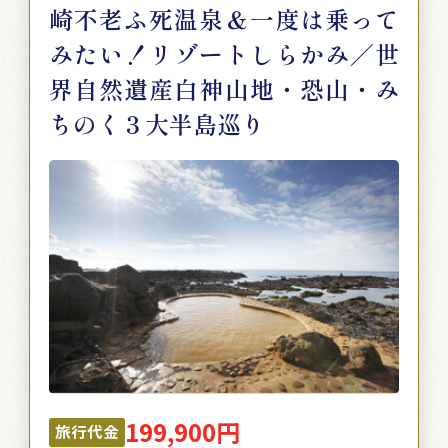
崎不老ふ死温泉＆一度は乗って
みたい！リゾートしらかみ／世
界自然遺産白神山地・恐山・み
ちのく３大半島巡り
199,900円
旅行代金