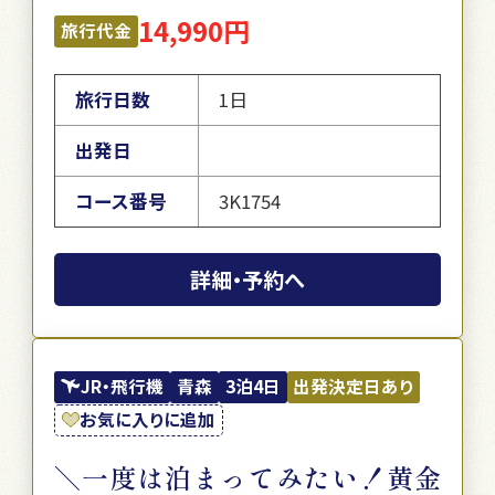
14,990円
旅行代金
旅行日数
1日
出発日
コース番号
3K1754
詳細・予約へ
JR・飛行機
青森
3泊4日
出発決定日あり
お気に入りに追加
＼一度は泊まってみたい！黄金