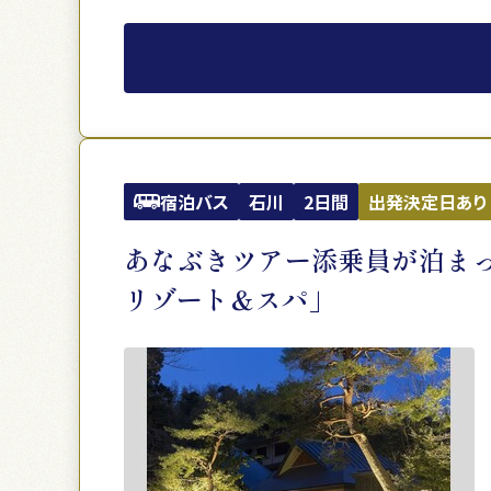
宿泊バス
石川
2日間
出発決定日あり
あなぶきツアー添乗員が泊ま
リゾート＆スパ」