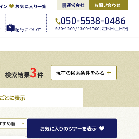
運営会社
お問い合わせ
イン
お気に入り一覧
050-5538-0486
9:30~12:00 / 13:00~17:00 [定休日:土日祝]
ド
夢紀行に
ついて
3
現在の検索条件をみる
検索結果
件
ごとに表示
お気に入り
のツアーを
表示