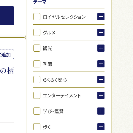
テーマ
ロイヤルセレクション
グルメ
観光
に追加
季節
の栖
らくらく安心
エンターテイメント
学び・鑑賞
歩く