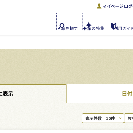
マイページ
ログ
旅を
探す
旅の
特集
利用
ガイ
に表示
日付