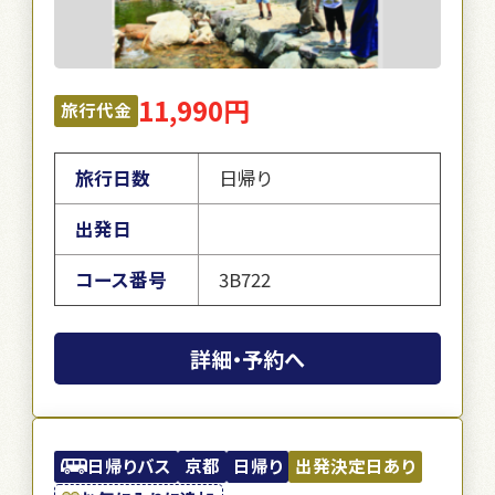
11,990円
旅行代金
旅行日数
日帰り
出発日
コース番号
3B722
詳細・予約へ
日帰りバス
京都
日帰り
出発決定日あり