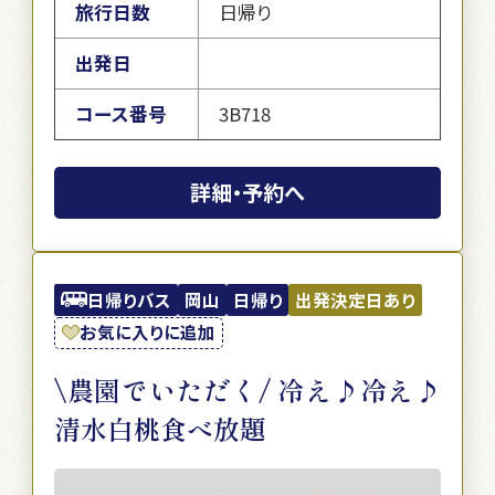
旅行日数
日帰り
出発日
コース番号
3B718
詳細・予約へ
日帰りバス
岡山
日帰り
出発決定日あり
お気に入りに追加
\農園でいただく/ 冷え♪冷え♪
清水白桃食べ放題