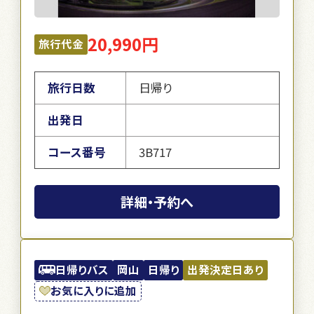
20,990円
旅行代金
旅行日数
日帰り
出発日
コース番号
3B717
詳細・予約へ
日帰りバス
岡山
日帰り
出発決定日あり
お気に入りに追加