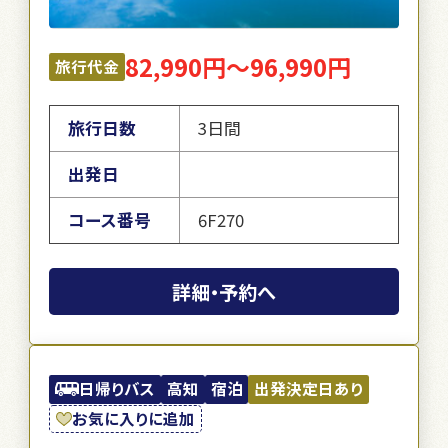
82,990円～96,990円
旅行代金
旅行日数
3日間
出発日
コース番号
6F270
詳細・予約へ
日帰りバス
高知
宿泊
出発決定日あり
お気に入りに追加