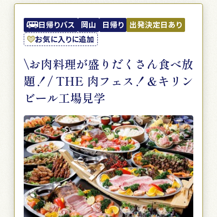
日帰りバス
岡山
日帰り
出発決定日あり
お気に入りに追加
\お肉料理が盛りだくさん食べ放
題！/ THE 肉フェス！＆キリン
ビール工場見学