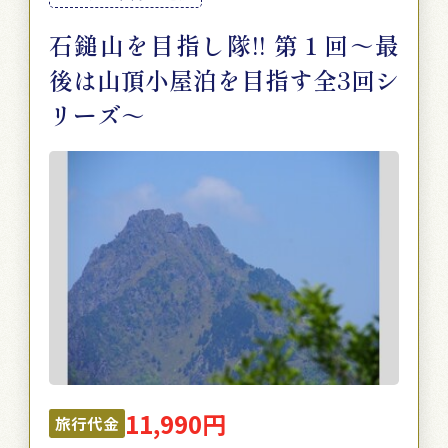
石鎚山を目指し隊!! 第１回～最
後は山頂小屋泊を目指す全3回シ
リーズ～
11,990円
旅行代金