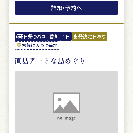
詳細・予約へ
日帰りバス
香川
1日
出発決定日あり
お気に入りに追加
直島アートな島めぐり