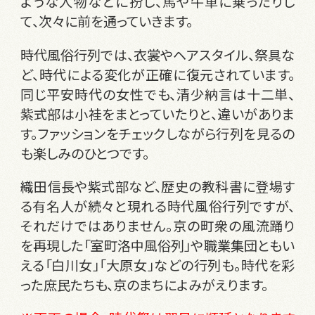
ような人物などに扮し、馬や牛車に乗ったりし
て、次々に前を通っていきます。
時代風俗行列では、衣裳やヘアスタイル、祭具な
ど、時代による変化が正確に復元されています。
同じ平安時代の女性でも、清少納言は十二単、
紫式部は小袿をまとっていたりと、違いがありま
す。ファッションをチェックしながら行列を見るの
も楽しみのひとつです。
織田信長や紫式部など、歴史の教科書に登場す
る有名人が続々と現れる時代風俗行列ですが、
それだけではありません。京の町衆の風流踊り
を再現した「室町洛中風俗列」や職業集団ともい
える「白川女」「大原女」などの行列も。時代を彩
った庶民たちも、京のまちによみがえります。