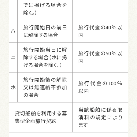
でに掲げる場合を
除く。）
旅行開始日の前日
旅行代金の40％以
ハ
に解除する場合
内
旅行開始当日に解
旅行代金の50％以
ニ
除する場合（ホに掲
内
げる場合を除く。）
旅行開始後の解除
旅行代金の100％
ホ
又は無連絡不参加
以内
の場合
当該船舶に係る取
貸切船舶を利用する募
消料の規定により
集型企画旅行契約
ます。