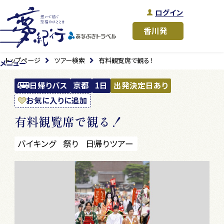
ログイン
トップページ
ツアー検索
有料観覧席で観る！
メニュー
日帰りバス
京都
1日
出発決定日あり
お気に入りに追加
有料観覧席で観る！
バイキング
祭り
日帰りツアー