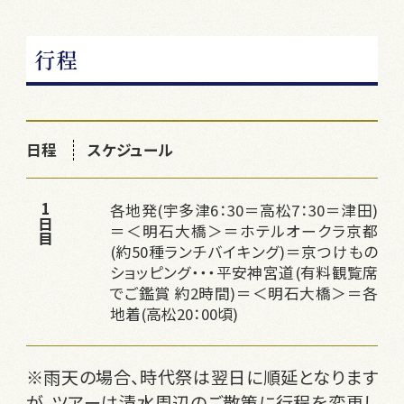
行程
日程
スケジュール
各地発(宇多津6：30＝高松7：30＝津田)
1日目
＝＜明石大橋＞＝ホテルオークラ京都
(約50種ランチバイキング)＝京つけもの
ショッピング・・・平安神宮道(有料観覧席
でご鑑賞 約2時間)＝＜明石大橋＞＝各
地着(高松20：00頃)
※雨天の場合、時代祭は翌日に順延となります
が、ツアーは清水周辺のご散策に行程を変更し