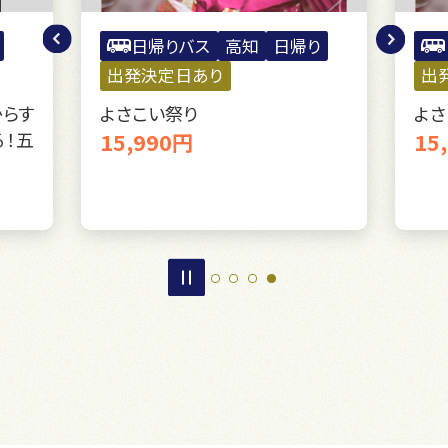
日帰りバス
高知
日帰り
出発決定日あり
出
からす
よさこい祭り
よさ
！五
15,990円
15