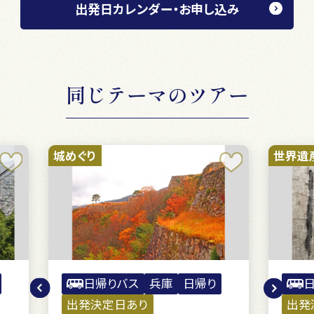
出発日カレンダー・お申し込み
同じテーマのツアー
世界遺産
世界
り
日帰りバス
奈良
日帰り
出発決定日あり
中