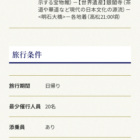
示する宝物館）－【世界遺産】銀閣寺（茶
道や華道など現代の日本文化の源流）－
<明石大橋>－各地着（高松21:00頃）
旅行条件
旅行期間
日帰り
最少催行人員
20名
添乗員
あり