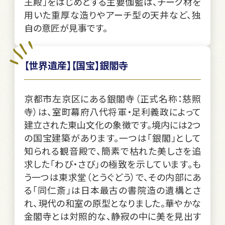
王殿」をはじめとする主要伽藍は、チーク材を
用いた重厚な造りやアーチ型の天井など、独
自の意匠が見事です。
【世界遺産】【国宝】銀閣寺
京都市左京区にある銀閣寺（正式名称：慈照
寺）は、室町幕府八代将軍・足利義政によって
建立された東山文化の象徴です。境内には2つ
の国宝建築があります。一つは「銀閣」として
知られる観音殿で、簡素で枯れた美しさを追
求した「わび・さび」の極致を示しています。も
う一つは東求堂（とうぐどう）で、その内部にあ
る「同仁斎」は日本最古の書院造の遺構とさ
れ、現代の和室の原型となりました。華やかな
金閣寺とは対照的な、静寂の中に美を見出す