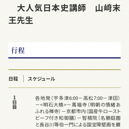
大人気日本史講師 山﨑末
王先生
行程
日程
スケジュール
各地発（宇多津6:00－高松7:00－津田）
1日目
－<明石大橋>－萬福寺（明朝の情緒あ
ふれる禅寺）－京都市内（国産牛ロースト
ビーフ付き和御膳）－智積院（名勝庭園
と長谷川等伯一門による国宝障壁画を展