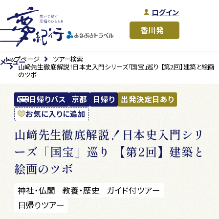
ログイン
トップページ
ツアー検索
メニュー
山﨑先生徹底解説！日本史入門シリーズ「国宝」巡り 【第2回】建築と絵画
のツボ
日帰りバス
京都
日帰り
出発決定日あり
お気に入りに追加
山﨑先生徹底解説！日本史入門シリ
ーズ「国宝」巡り 【第2回】建築と
絵画のツボ
神社・仏閣
教養・歴史
ガイド付ツアー
日帰りツアー