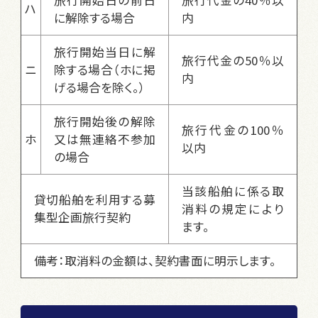
ハ
に解除する場合
内
旅行開始当日に解
旅行代金の50％以
ニ
除する場合（ホに掲
内
げる場合を除く。）
旅行開始後の解除
旅行代金の100％
ホ
又は無連絡不参加
以内
の場合
当該船舶に係る取
貸切船舶を利用する募
消料の規定により
集型企画旅行契約
ます。
備考：取消料の金額は、契約書面に明示します。