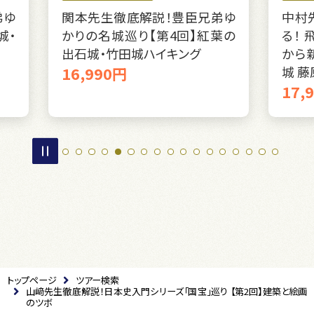
る！
弟ゆ
中村先生と新しい世界遺産を巡
氏
紅葉の
る！ 飛鳥・藤原の宮都①～飛鳥
の
から新都へ 日本最初の本格都
18
城 藤原京を訪ねて～
17,990円
トップページ
ツアー検索
山﨑先生徹底解説！日本史入門シリーズ「国宝」巡り 【第2回】建築と絵画
のツボ