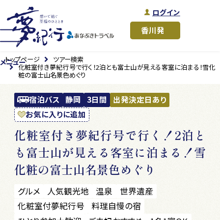
ログイン
トップページ
ツアー検索
メニュー
化粧室付き夢紀行号で行く！2泊とも富士山が見える客室に泊まる！雪化
粧の富士山名景色めぐり
宿泊バス
静岡
3日間
出発決定日あり
お気に入りに追加
化粧室付き夢紀行号で行く！2泊と
も富士山が見える客室に泊まる！雪
化粧の富士山名景色めぐり
グルメ
人気観光地
温泉
世界遺産
化粧室付夢紀行号
料理自慢の宿