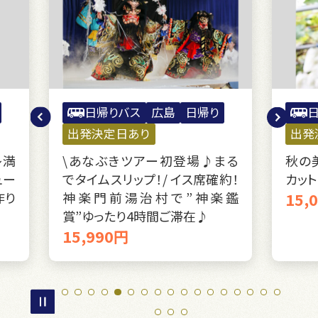
り
日帰りバス
岡山
日帰り
出発決定日あり
出
♪まる
秋の美食ツアー♪シャインマス
\待
確約！
カット狩り食べ放題
なぶ
楽鑑
15,000円
15