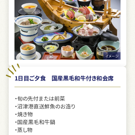
イメージ
1日目ご夕食 国産黒毛和牛付き和会席
・旬の先付または前菜
・沼津港直送鮮魚のお造り
・焼き物
・国産黒毛和牛鍋
・蒸し物