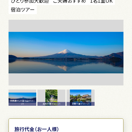
ひとり参加大歓迎
ご夫婦おすすめ
1名1室OK
宿泊ツアー
本栖湖からの富士山（イメー
ジ）
白糸の滝（イメージ）
忍野八海（イメージ）
旅行代金（お一人様）