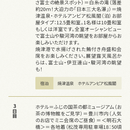
さ富士の絶景スポット）＝白糸の滝（落差
約20ｍ！大迫力の「日本三大名瀑」）＝焼
津温泉・ホテルアンビア松風閣（泊）お部
屋タイプ：12.5畳和室。1名様は10畳和室
もしくは洋室です。全室オーシャンビュー
で富士山や駿河湾の眺望をお部屋からお
楽しみいただけます。
焼津港で水揚げされた鮪付き舟盛和会
席をお楽しみください。展望露天風呂か
らは、富士山・伊豆連山・駿河湾の眺望
も！
宿泊
焼津温泉　ホテルアンビア松風閣
ホテル＝ふじの国茶の都ミュージアム（お
3日目
茶の博物館をご見学）＝豊川市内（人気
のお店でミニ会席のご昼食）＝＜明石大
橋＞＝各地着（松茂専用駐車場18：50頃