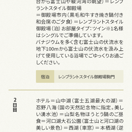
台から富士山や駿河湾の眺望）＝レンブ
ラントスタイル御殿場　　
＝御殿場市内（黒毛和牛すき焼き鍋付き
和会席のご夕食）＝レンブラントスタイル
御殿場（泊）お部屋タイプ：ツイン※1名様
はシングルでご準備しています。
バナジウムを多く含む富士山の伏流水を
地下100mから富士山の伏流水を汲み上
げて使用している浴場でごゆっくりお過ご
しください。
宿泊
レンブラントスタイル御殿場駒門
ホテル＝山中湖（富士五湖最大の湖）＝
2日目
忍野八海（国の天然記念物に指定。美し
い湧水池）＝山梨名物ほうとう鍋のご昼
食＝河口湖大石公園（富士山と河口湖の
美しい景色）＝西湖（車窓）＝本栖湖（逆