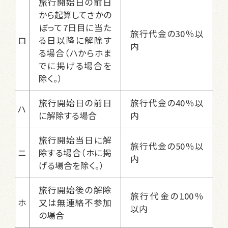
旅行開始日の前日
から起算してさかの
ぼって7日目に当た
旅行代金の30％以
ロ
る日以降に解除す
内
る場合（ハからホま
でに掲げる場合を
除く。）
旅行開始日の前日
旅行代金の40％以
ハ
に解除する場合
内
旅行開始当日に解
旅行代金の50％以
ニ
除する場合（ホに掲
内
げる場合を除く。）
旅行開始後の解除
旅行代金の100％
ホ
又は無連絡不参加
以内
の場合