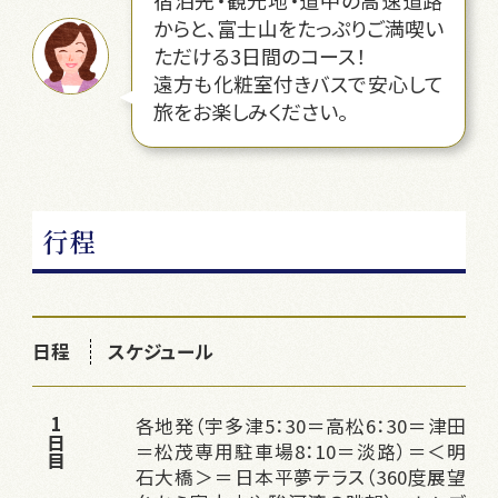
からと、富士山をたっぷりご満喫い
ただける3日間のコース！
遠方も化粧室付きバスで安心して
旅をお楽しみください。
行程
日程
スケジュール
各地発（宇多津5：30＝高松6：30＝津田
1日目
＝松茂専用駐車場8：10＝淡路）＝＜明
石大橋＞＝日本平夢テラス（360度展望