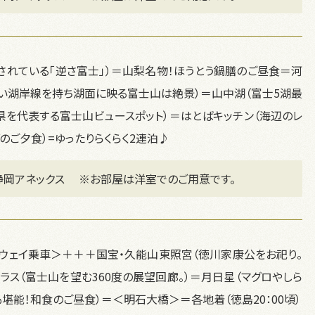
用されている「逆さ富士」）＝山梨名物！ほうとう鍋膳のご昼食＝河
い湖岸線を持ち湖面に映る富士山は絶景）＝山中湖（富士5湖最
県を代表する富士山ビュースポット）＝はとばキッチン（海辺のレ
のご夕食）=ゆったりらくらく2連泊♪
静岡アネックス 　※お部屋は洋室でのご用意です。
ウェイ乗車＞＋＋＋国宝・久能山東照宮（徳川家康公をお祀り。
ラス（富士山を望む360度の展望回廊。）＝月日星（マグロやしら
能！和食のご昼食）＝＜明石大橋＞＝各地着（徳島20：00頃）