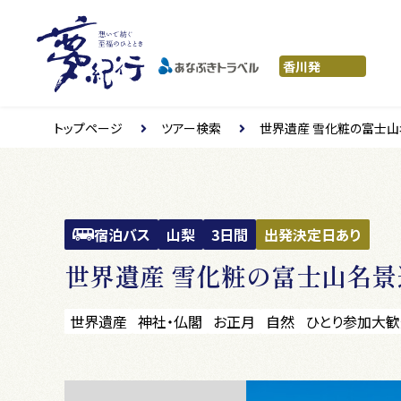
トップページ
ツアー検索
世界遺産 雪化粧の富士山
宿泊バス
山梨
3日間
出発決定日あり
世界遺産 雪化粧の富士山名景
世界遺産
神社・仏閣
お正月
自然
ひとり参加大歓