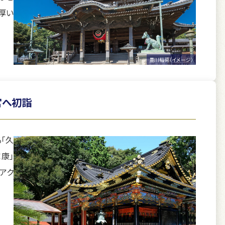
厚い
豊川稲荷（イメージ）
宮へ初詣
「久
康」
アク