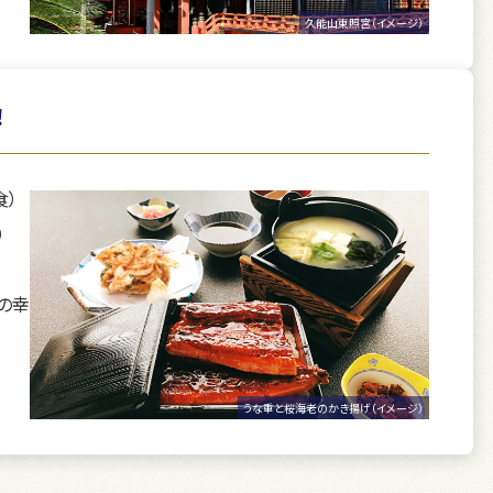
久能山東照宮（イメージ）
！
食）
）
の幸
うな重と桜海老のかき揚げ（イメージ）