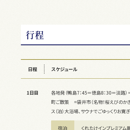
行程
日程
スケジュール
1日目
各地発（鴨島7：45＝徳島8：30＝淡
町ご散策　=袋井市（名物！桜えびのか
ス（泊）大浴場、サウナでごゆっくりお寛
宿泊
くれたけインプレミアム