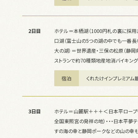
2日目
ホテル＝本栖湖（1000円札の裏に採
口湖（富士山の5つの湖の中でも一番長
大の湖）＝世界遺産・三保の松原（静岡
ストランで約70種類地産地消バイキング
宿泊
くれたけインプレミアム
3日目
ホテル＝山麓駅＋＋＋＜日本平ロープ
全国東照宮の発祥の地）・・・日本平夢テ
すの海の幸と静岡ポークなどの山の幸も堪