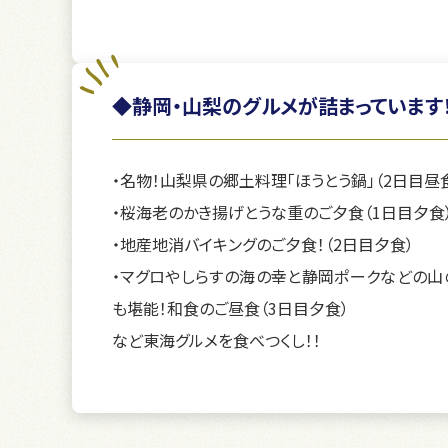
◆静岡・山梨のグルメが詰まっています
・名物！山梨県の郷土料理「ほうとう鍋」（2日目昼
・桜海老のかき揚げとうな重のご夕食（1日目夕食
・地産地消バイキングのご夕食！（2日目夕食）
・マグロやしらすの海の幸と静岡ポークなどの山
も堪能！和食のご昼食（3日目夕食）
など東海グルメを食べつくし！！