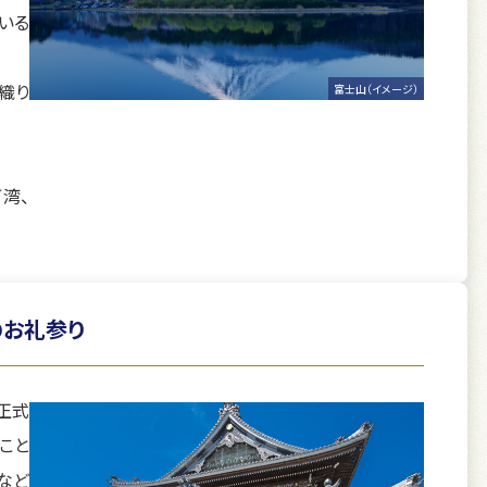
いる
織り
富士山（イメージ）
湾、
のお礼参り
正式
こと
など