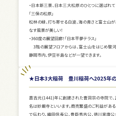
・日本新三景、日本三大松原のひとつに選ばれて
「三保の松原」
松林の緑、打ち寄せる白波、海の青さと富士山が
なす風景が美しい！
・360度の展望回廊！「日本平夢テラス」
3階の展望フロアからは、富士山をはじめ駿河
静岡市内、伊豆半島などが一望できます。
★日本3大稲荷 豊川稲荷へ2025年
嘉吉元(1441)年に創建された曹洞宗の寺院で、
名は妙厳寺といいます。商売繁盛のご利益がある
で伝わり、織田信長公、豊臣秀吉公、徳川家康公