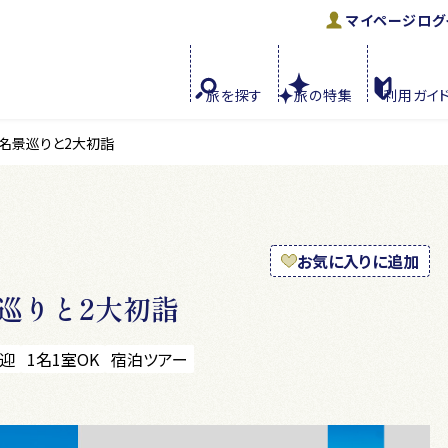
マイページ
ログ
旅を
探す
旅の
特集
利用
ガイ
名景巡りと2大初詣
お気に入りに追加
巡りと2大初詣
迎
1名1室OK
宿泊ツアー