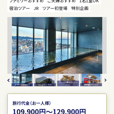
ファミリーおすすめ
ご夫婦おすすめ
1名1室OK
宿泊ツアー
JR
ツアー初登場
特別企画
フレンチお重仕立て（イメ
別府ゆらり
かんぱち・いちろく
ージ）
伊予灘ものがたり
アマネク別府ゆらり
旅行代金（お一人様）
109,900円～129,900円