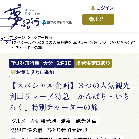
ログイン
トップページ
ツアー検索
メニュー
【スペシャル企画】３つの人気観光列車リレー！特急「かんぱち・いちろく」特
別チャーターの旅
JR・飛行機
大分
2泊3日
出発決定日あり
お気に入りに追加
【スペシャル企画】３つの人気観光
列車リレー！特急「かんぱち・いち
ろく」特別チャーターの旅
グルメ
人気観光地
温泉
観光列車
温泉自慢の宿
ひとり参加大歓迎