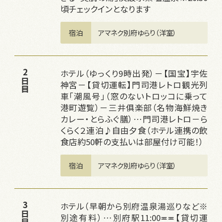
頃チェックインとなります
宿泊
アマネク別府ゆらり（洋室）
ホテル（ゆっくり9時出発）－【国宝】宇佐
2日目
神宮－【貸切運転】門司港レトロ観光列
車「潮風号」（窓のないトロッコに乗って
港町遊覧）－三井俱楽部（名物海鮮焼き
カレー・とらふぐ膳）…門司港レトロ－ら
くらく２連泊♪自由夕食（ホテル連携の飲
食店約50軒の支払いは部屋付け可能！）
宿泊
アマネク別府ゆらり（洋室）
ホテル（早朝から別府温泉湯巡りなど※
3日目
別途有料）…別府駅11:00≖≖【貸切運