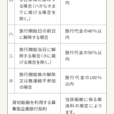
内
る場合（ハからホま
でに掲げる場合を
除く。）
旅行開始日の前日
旅行代金の40％以
ハ
に解除する場合
内
旅行開始当日に解
旅行代金の50％以
ニ
除する場合（ホに掲
内
げる場合を除く。）
旅行開始後の解除
旅行代金の100％
ホ
又は無連絡不参加
以内
の場合
当該船舶に係る取
貸切船舶を利用する募
消料の規定により
集型企画旅行契約
ます。