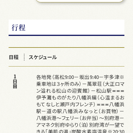
行程
日程
スケジュール
各地発（高松9:00－坂出9:40－宇多津※
1日目
乗車地は３ヶ所のみ）－萬翠荘（大正ロマ
ン溢れる松山の迎賓館）－松山駅≖≖≖
伊予灘ものがたり八幡浜編（心温まるお
もてなしと瀬戸内フレンチ）≖≖≖八幡浜
駅－道の駅八幡浜みなっと（お買物）－
八幡浜港～フェリー（お弁当）～別府港－
アマネク別府ゆらり（泊）別府湾が一望で
きる「美肌の湯」炭酸水素塩温泉※20:30