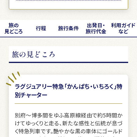
旅の
出発日・
利用ガイド
行程
旅行条件
見どころ
旅行代金
など
旅の見どころ
ラグジュアリー特急「かんぱち・いちろく」特
別チャーター
別府～博多間をゆふ高原線経由で約5時間か
けてゆっくりと走る、新たな感性と伝統が息づ
く特急列車です。艶やかな黒の車体にゴールド