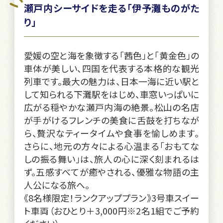
瀬戸内シーサイドを走る「伊予灘ものがた
り」
愛媛の空と海を象徴する「茜色」と「黄金色」の
車体が美しい、四国を代表する本格的な観光
列車です。最大の魅力は、日本一海に近い駅と
して知られる下灘駅をはじめ、車窓いっぱいに
広がる穏やかな瀬戸内海の絶景。松山の名店
が手がけるフレンチの美食に舌鼓を打ちなが
ら、贅沢なティータイムや食事を愉しめます。
さらに、地元の方々による心温まる「おもてな
しの振る舞い」は、旅人の心に深く刻まれるは
ず。五感すべてが癒やされる、優雅な物語の主
人公になる旅へ。
《8名様限定！ランクアッププラン》3号車スイー
ト車両（おひとり＋3,000円※2名1組でご予約