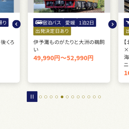
り
宿泊バス
愛媛
1泊2日
出発決定日あり
出
後くろ
伊予灘ものがたりと大洲の鵜飼
【北
い
×F
49,990円～52,990円
海
ニ
16