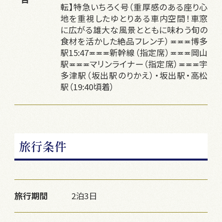
転】特急いちろく号（重厚感のある座り心
地を重視したゆとりある車内空間！車窓
に広がる雄大な風景とともに味わう旬の
食材を活かした絶品フレンチ）≖≖≖博多
駅15:47≖≖≖新幹線（指定席）≖≖≖岡山
駅≖≖≖マリンライナー（指定席）≖≖≖宇
多津駅（坂出駅のりかえ）・坂出駅・高松
駅（19:40頃着）
旅行条件
旅行期間
2泊3日