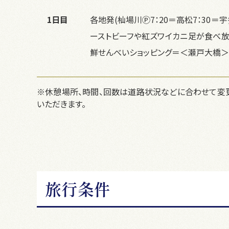
1日目
各地発(杣場川Ⓟ7：20＝高松7：30
ーストビーフや紅ズワイカニ足が食べ放
鮮せんべいショッピング＝＜瀬戸大橋＞＝
※休憩場所、時間、回数は道路状況などに合わせて変更
いただきます。
旅行条件