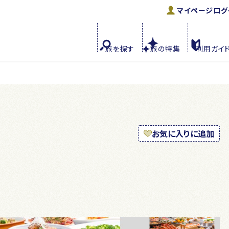
マイページ
ログ
旅を
探す
旅の
特集
利用
ガイ
お気に入りに追加