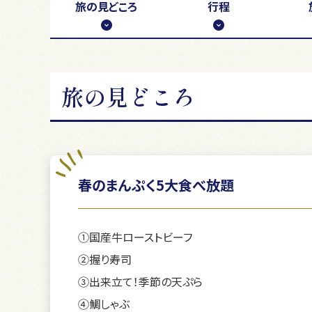
旅の
見どころ
行程
旅の見どころ
春のまんぷく5大食べ放題
①国産牛ローストビーフ
②握り寿司
③出来立て！季節の天ぷら
④鯛しゃぶ