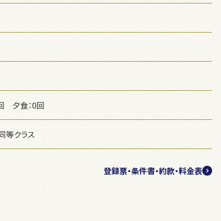
回 夕食：0回
同等クラス
登録票・条件書・約款・料金表