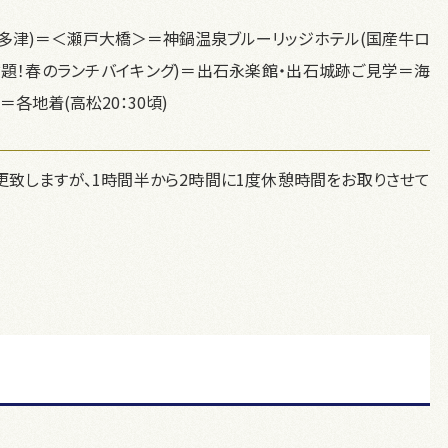
＝宇多津)＝＜瀬戸大橋＞＝神鍋温泉ブルーリッジホテル(国産牛ロ
題！春のランチバイキング)＝出石永楽館・出石城跡ご見学＝海
各地着(高松20：30頃)
致しますが、1時間半から2時間に1度休憩時間をお取りさせて