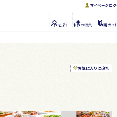
マイページ
ログ
旅を
探す
旅の
特集
利用
ガイ
お気に入りに追加