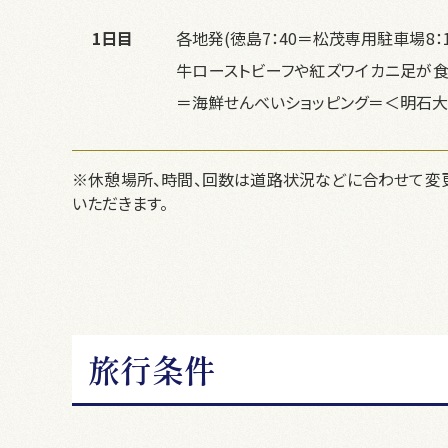
1日目
各地発(徳島7：40＝松茂専用駐車場8
牛ローストビーフや紅ズワイカニ足が食
＝海鮮せんべいショッピング＝＜明石大橋
※休憩場所、時間、回数は道路状況などに合わせて変更
いただきます。
旅行条件