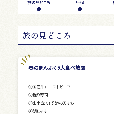
旅の
見どころ
行程
旅の見どころ
春のまんぷく5大食べ放題
①国産牛ローストビーフ
②握り寿司
③出来立て！季節の天ぷら
④鯛しゃぶ