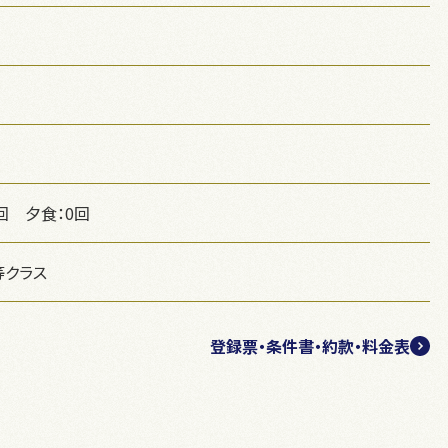
回 夕食：0回
等クラス
登録票・条件書・約款・料金表