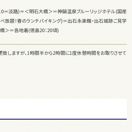
：10＝淡路)＝＜明石大橋＞＝神鍋温泉ブルーリッジホテル(国産
べ放題！春のランチバイキング)＝出石永楽館・出石城跡ご見学
＞＝各地着(徳島20：20頃)
致しますが、1時間半から2時間に1度休憩時間をお取りさせて