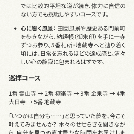
では比較的平坦な道が続き、体力に自信の
ない方でも挑戦しやすいコースです。
心に響く風景：
田園風景や歴史ある門前町
を歩きながら、納経帳（御朱印）を手に一寺
ずつお参り。5番札所・地蔵寺へと辿り着く
頃には、日常を忘れるほどの達成感と、清々
しい心の静寂に包まれるはずです。
巡拝コース
1番 霊山寺 → 2番 極楽寺 → 3番 金泉寺 → 4番
大日寺 → 5番 地蔵寺
「いつかは自分も……」と思っていた夢を、今こそ
叶えてみませんか？ 木々のせせらぎを聞きなが
ら、自分を見つめ直す豊かな時間をお届けしま