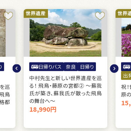
世界遺産
神社
り
日帰りバス
奈良
日帰り
出発決定日あり
出
を巡
～蘇我
祝！世界遺産登録決定「飛鳥・藤
京の
飛鳥
原の宮都」を訪ねて
14
15,990円