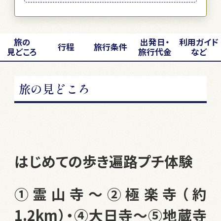
旅の
出発日・
利用ガイド
行程
旅行条件
見どころ
旅行代金
など
旅の見どころ
はじめての歩き遍路プチ体験
①霊山寺～②極楽寺（約
1.2km）・④大日寺～⑤地蔵寺