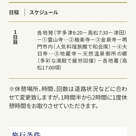
日程
スケジュール
各地発（宇多津6:20－高松7:30－津田）
1日目
－①霊山寺…②極楽寺－③金泉寺－鳴
門市内（人気料理旅館で和会席）－④大
日寺…⑤地蔵寺－天然温泉御所の郷
（多彩な湯殿で疲労回復）－各地着（高
松17:00頃）
※休憩場所、時間、回数は道路状況などに合わ
せて変更致しますが、1時間半から2時間に1度休
憩時間をお取りさせていただきます。
旅行条件