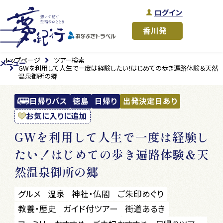
ログイン
トップページ
ツアー検索
メニュー
GWを利用して人生で一度は経験したい！はじめての歩き遍路体験＆天然
温泉御所の郷
日帰りバス
徳島
日帰り
出発決定日あり
お気に入りに追加
GWを利用して人生で一度は経験し
たい！はじめての歩き遍路体験＆天
然温泉御所の郷
グルメ
温泉
神社・仏閣
ご朱印めぐり
教養・歴史
ガイド付ツアー
街道あるき